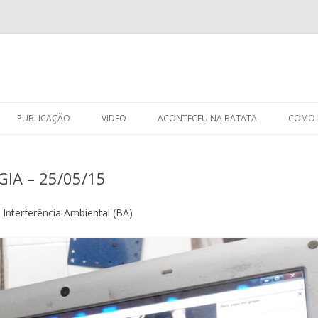
Skip
to
PUBLICAÇÃO
VIDEO
ACONTECEU NA BATATA
COMO R
content
INICI
GIA – 25/05/15
Interferência Ambiental (BA)