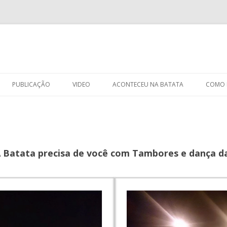
Skip
to
PUBLICAÇÃO
VIDEO
ACONTECEU NA BATATA
COMO R
content
INICI
Batata precisa de você com Tambores e dança da